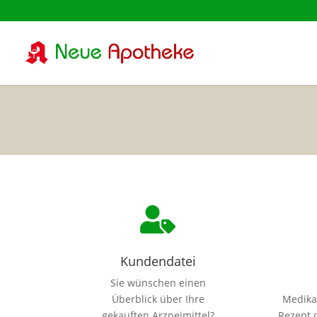

Kundendatei
Sie wünschen einen
Überblick über Ihre
Medika
gekauften Arzneimittel?
Rezept d