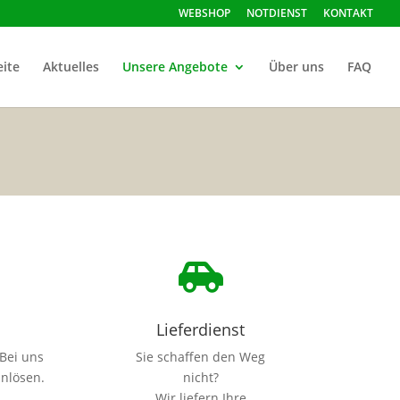
WEBSHOP
NOTDIENST
KONTAKT
eite
Aktuelles
Unsere Angebote
Über uns
FAQ

Lieferdienst
 Bei uns
Sie schaffen den Weg
inlösen.
nicht?
Wir liefern Ihre