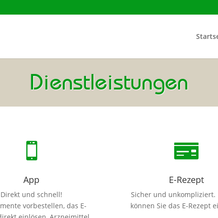
Starts
Dienstleistungen


App
E-Rezept
Direkt und schnell!
Sicher und unkompliziert.
mente vorbestellen, das E-
können Sie das E-Rezept e
irekt einlösen, Arzneimittel