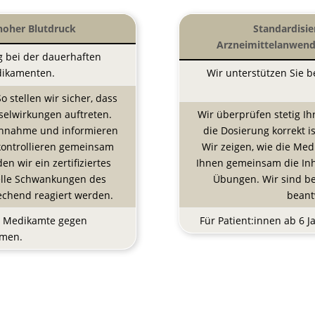
 hoher Blutdruck
Standardisie
Arzneimittelanwend
g bei der dauerhaften
dikamenten.
Wir unterstützen Sie 
 stellen wir sicher, dass
selwirkungen auftreten.
Wir überprüfen stetig Ih
Einnahme und informieren
die Dosierung korrekt 
kontrollieren gemeinsam
Wir zeigen, wie die M
n wir ein zertifiziertes
Ihnen gemeinsam die Inh
elle Schwankungen des
Übungen. Wir sind be
rechend reagiert werden.
beant
ne Medikamte gegen
Für Patient:innen ab 6 
hmen.